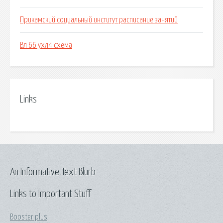
Прикамский социальный институт расписание занятий
Вл 66 ухл4 схема
Links
An Informative Text Blurb
Links to Important Stuff
Booster plus