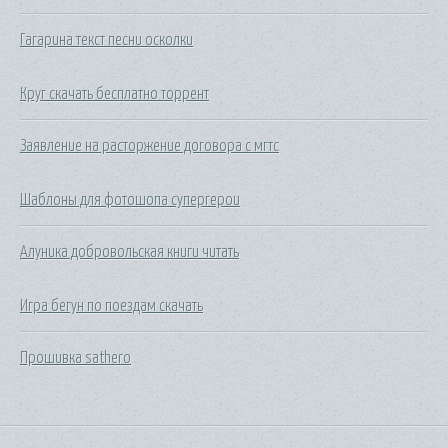
Гагарина текст песни осколки
Круг скачать бесплатно торрент
Заявление на расторжение договора с мгтс
Шаблоны для фотошопа супергерои
Алуника добровольская книги читать
Игра бегун по поездам скачать
Прошивка sathero