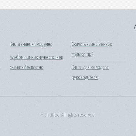
A
Книга знания авиценна
Скачать качественную
музыку mp3
Альбом пикник чужестранец
й
скачать бесплатно
Книги для молодого
руководителя
© Untitled. All rights reserved.