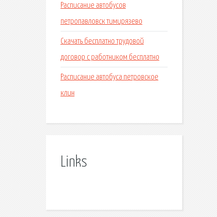
Расписание автобусов
петропавловск тимирязево
Скачать бесплатно трудовой
договор с работником бесплатно
Расписание автобуса петровское
клин
Links