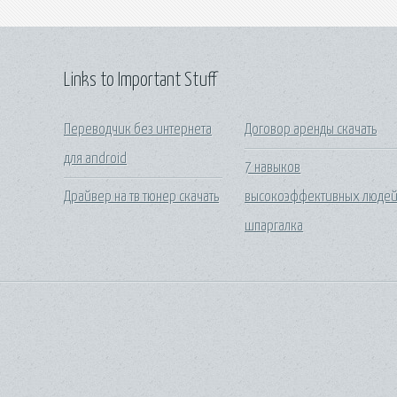
Links to Important Stuff
Переводчик без интернета
Договор аренды скачать
для android
7 навыков
Драйвер на тв тюнер скачать
высокоэффективных люде
шпаргалка