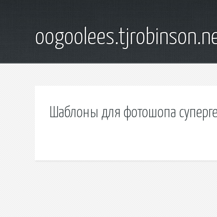
oogoolees.tjrobinson.n
Шаблоны для фотошопа суперг