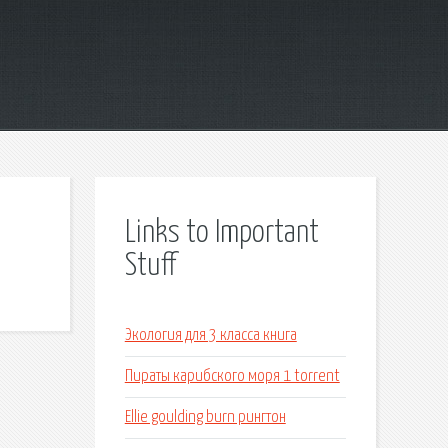
Links to Important
Stuff
Экология для 3 класса книга
Пираты карибского моря 1 torrent
Ellie goulding burn рингтон