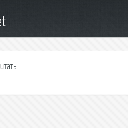
et
итать