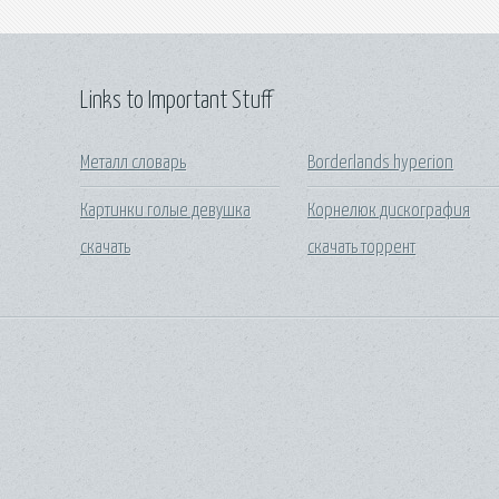
Links to Important Stuff
Металл словарь
Borderlands hyperion
Картинки голые девушка
Корнелюк дискография
скачать
скачать торрент