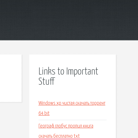
Links to Important
Stuff
Windows xp чистая скачать торрент
64 bit
Географ глобус пропил книга
скачать бесплатно txt