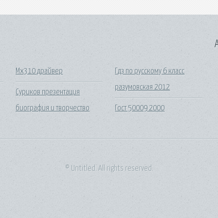
A
Mx310 драйвер
Гдз по русскому 6 класс
разумовская 2012
Суриков презентация
биография и творчество
Гост 50009 2000
© Untitled. All rights reserved.