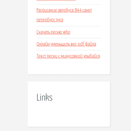
Расписание автобуса 844 санкт
петербург луга
Скачать песню who
Онлайн уменьшить вес pdf файла
Текст песни с минусовкой улыбайся
Links