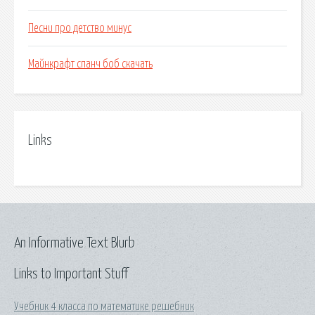
Песни про детство минус
Майнкрафт спанч боб скачать
Links
An Informative Text Blurb
Links to Important Stuff
Учебник 4 класса по математике решебник