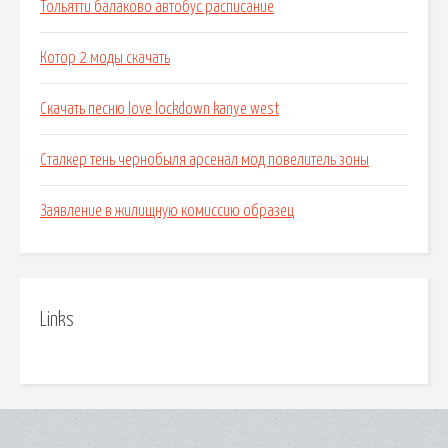
Тольятти балаково автобус расписание
Котор 2 моды скачать
Скачать песню love lockdown kanye west
Сталкер тень чернобыля арсенал мод повелитель зоны
Заявление в жилищную комиссию образец
Links