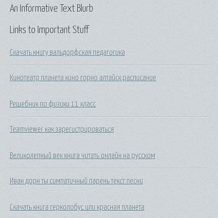
An Informative Text Blurb
Links to Important Stuff
Скачать книгу вальдорфская педагогика
Кинотеатр планета кино горно алтайск расписание
Решебник по физики 11 класс
Teamviewer как зарегистрироваться
Великолепный век книга читать онлайн на русском
Иван дорн ты симпатичный парень текст песни
Скачать книга герколобус или красная планета