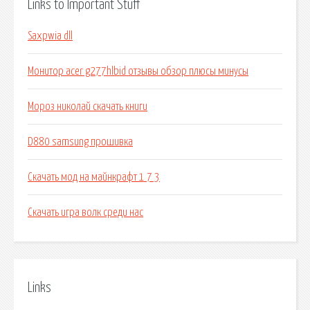
Links to Important Stuff
Saxpwia dll
Монитор acer g277hlbid отзывы обзор плюсы минусы
Мороз николай скачать книги
D880 samsung прошивка
Скачать мод на майнкрафт 1 7 3
Скачать игра волк среди нас
Links