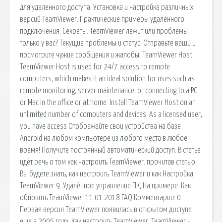
для удаленного доступа. Установка и настройка различных
версий TeamViewer. Практические примеры удалённого
подключения. Секреты. TeamViewer лежит или проблемы
только у вас? Текущие проблемы и статус. Отправьте ваши и
посмотрите чужие сообщения и жалобы. TeamViewer Host.
TeamViewer Host is used for 24/7 access to remote
computers, which makes it an ideal solution for uses such as
remote monitoring, server maintenance, or connecting to a PC
or Mac in the office or at home. Install TeamViewer Host on an
unlimited number of computers and devices. As a licensed user,
you have access Отображайте свои устройства на базе
Android на любом компьютере из любого места в любое
время! Получите постоянный автоматический доступ. В статье
идёт речь о том как настроить TeamViewer. прочитав статью
Вы будете знать, как настроить TeamViewer и как Настройка
TeamViewer 9. Удалённое управление ПК, На примере. Как
обновить TeamViewer 11.01.2018 FAQ Комментарии: 0
Первая версия TeamViewer появилась в открытом доступе
еще в 2005 году. Как настроить TeamViewer. TeamViewer -