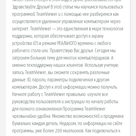
Здравствуйте Друзья! В этой статье мы научимся пользоваться
программой TeamViewer и с помощью нее разберемся как
осуществляется удаленное управление компьютером через
интернет. TeamViewer — это единственная в мире технология
поддержки, которая обеспечивает доступ к экрану
устройства iOS в режиме РЕАЛЬНОГО времени с любого
рабочего стола или. Приветствую Вас друзья. Сегодня мы
затронем больную тему для многих компьютерщиков. А
именно техподдержку наших клиентов. Используя учетную
запись TeamViewer, вы сможете сохранять различные
данные: ID, пароли, параметры подключения к другим
компьютерам. Доступ к этой информации можно получить.
Начните работу с TeamViewer правильно: изучите все
руководства пользователя и инструкции по началу работы
для полного ознакомления Программа TeamViewer
чрезвычайно удобна. Множество возможностей и продумана
буквально каждая деталь. Недаром, по информации на сайте
программы, уже более 200 миллионов. Как подключиться к