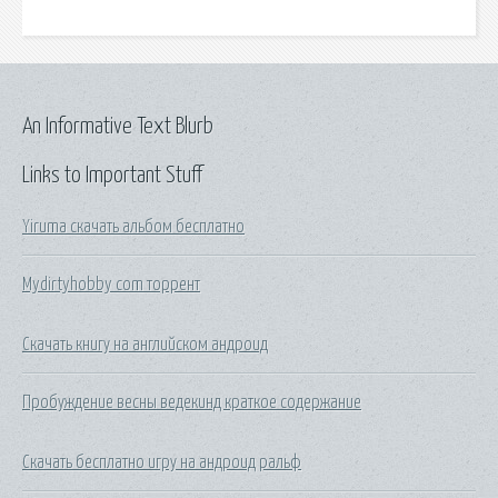
An Informative Text Blurb
Links to Important Stuff
Yiruma скачать альбом бесплатно
Mydirtyhobby com торрент
Скачать книгу на английском андроид
Пробуждение весны ведекинд краткое содержание
Скачать бесплатно игру на андроид ральф