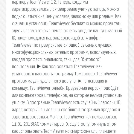
партнеру TeamViewer 12. Теперь, когда мы
зарегистрировались и активировали учетную запись, можно
подключаться к нашему коллеге, знакомому или родным. Как
скачать и установить Teamviewer бесплатно можно прочитать
здесь. Слева в открывшемся окне вы увидите ваш уникальный
ID, ниже находится пароль, состоящий из 4 цифр. -
TeamViewer по праву считается одной из самых лучших
многофункциональных сетевых программ, используемых,
как для профессионального, так и для "бытового"
пользования. ▶️ Как пользоваться TeamViewer. Как
установить и настроить программу Тимвьювер. TeamViewer -
программа для удаленного доступа. ►Регистрация в
команду:. TeamViewer онлайн. Браузерная версия подойдёт
для компьютеров и телефонов, на которые нельзя установить
утилиту. В программе TeamViewer есть случайный пароль и ID
адрес, который вы должны сообщить Программа предложит
зарегистрироваться. Можно. TeamViewer как пользоваться.
11.01.2018FAQКомментарии: 0. Еще стоит упомянуть о том,
как использовать TeamViewer на смартфоне или планшете