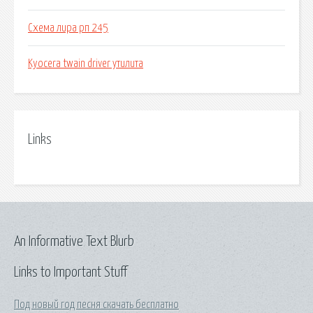
Схема лира рп 245
Kyocera twain driver утилита
Links
An Informative Text Blurb
Links to Important Stuff
Под новый год песня скачать бесплатно