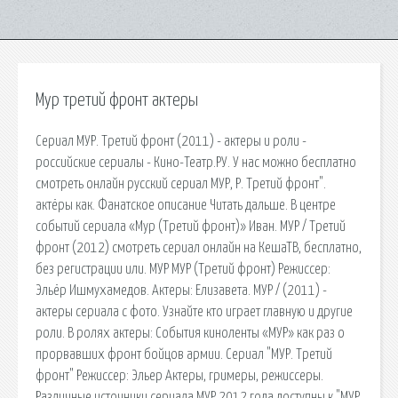
Мур третий фронт актеры
Сериал МУР. Третий фронт (2011) - актеры и роли -
российские сериалы - Кино-Театр.РУ. У нас можно бесплатно
смотреть онлайн русский сериал МУР, Р. Третий фронт".
актёры как. Фанатское описание Читать дальше. В центре
событий сериала «Мур (Третий фронт)» Иван. МУР / Третий
фронт (2012) смотреть сериал онлайн на КешаТВ, бесплатно,
без регистрации или. МУР МУР (Третий фронт) Режиссер:
Эльёр Ишмухамедов. Актеры: Елизавета. МУР / (2011) -
актеры сериала с фото. Узнайте кто играет главную и другие
роли. В ролях актеры: События киноленты «МУР» как раз о
прорвавших фронт бойцов армии. Сериал "МУР. Третий
фронт" Режиссер: Эльер Актеры, гримеры, режиссеры.
Различные источники сериала МУР 2012 года доступны к "МУР.