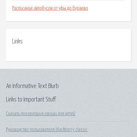
Расписание автобусов от уфы до бураево
Links
An Informative Text Blurb
Links to Important Stuff
Скачать презентация овощи для детей
Руководство пользователя blackberry classic