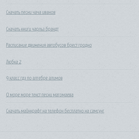
Скачать песни чача иванов
Скачать книги чарльз брандт
Расписание движения автобусов брест гродно
Любка 2
9 класс гдз по алгебре алимов
О море море текст песни магомаева
Скачать майнкрафт на телефон бесплатно на самсунг