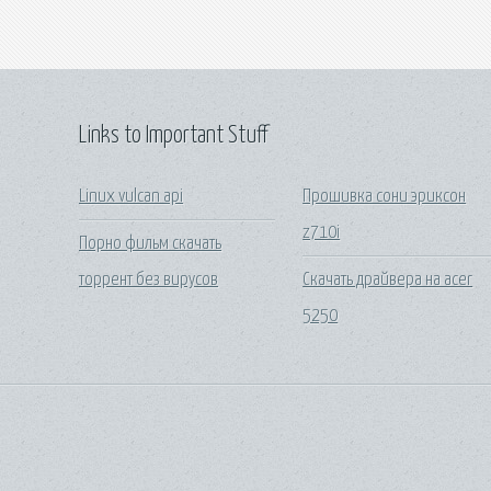
Links to Important Stuff
Linux vulcan api
Прошивка сони эриксон
z710i
Порно фильм скачать
торрент без вирусов
Скачать драйвера на acer
5250