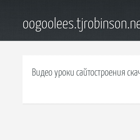
oogoolees.tjrobinson.n
Видео уроки сайтостроения ска