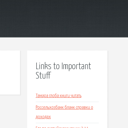
Links to Important
Stuff
Тамара глоба книги читать
Россельхозбанк бланк справки о
доходах