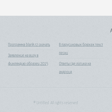
A
Программа blank rz скачать
В парусиновых брюках текст
песни
Заявление на визу в
финляндию образец 2015
Ответы где логика на
андроид
© Untitled. All rights reserved.