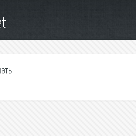
et
чать