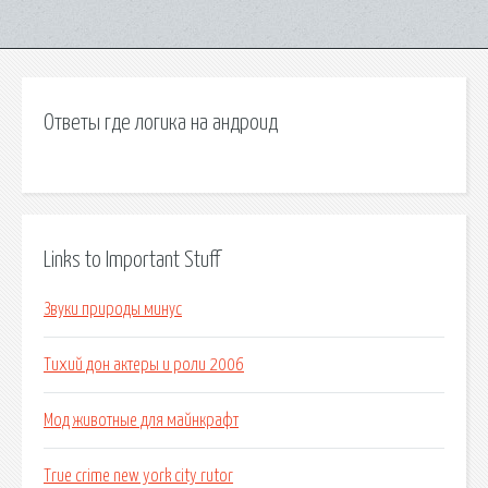
Ответы где логика на андроид
Links to Important Stuff
Звуки природы минус
Тихий дон актеры и роли 2006
Мод животные для майнкрафт
True crime new york city rutor