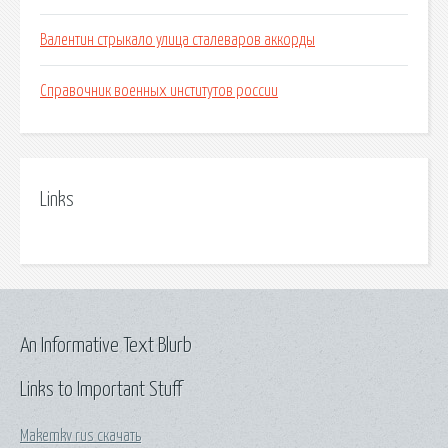
Валентин стрыкало улица сталеваров аккорды
Справочник военных институтов россии
Links
An Informative Text Blurb
Links to Important Stuff
Makemkv rus скачать