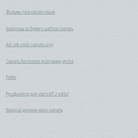
Фильмы типа карате пацан
Балерины из бумаги шаблон скачать
Айс оф спейс скачать игру
Скачать бесплатно программу grisha
Pinker
Русификатор для starcraft 2 editor
Валерий духанин книги скачать