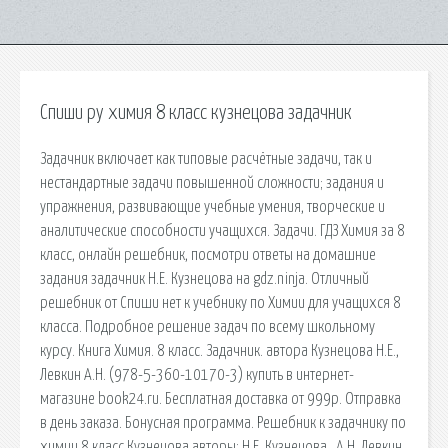
Спиши ру химия 8 класс кузнецова задачник
Задачник включает как типовые расчётные задачи, так и
нестандартные задачи повышенной сложности; задания и
упражнения, развивающие учебные умения, творческие и
аналитические способности учащихся. Задачи. ГДЗ Химия за 8
класс, онлайн решебник, посмотри ответы на домашние
задания задачник Н.Е. Кузнецова на gdz.ninja. Отличный
решебник от Спиши нет к учебнику по Химии для учащихся 8
класса. Подробное решение задач по всему школьному
курсу. Книга Химия. 8 класс. Задачник. автора Кузнецова Н.Е.,
Левкин А.Н. (978-5-360-10170-3) купить в интернет-
магазине book24.ru. Бесплатная доставка от 999р. Отправка
в день заказа. Бонусная программа. Решебник к задачнику по
химии 8 класс Кузнецова авторы: Н.Е. Кузнецова , А.Н. Левкин