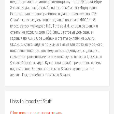
недорогая альтернатива репетиторству – это ГДЗ по алгебре
8 класс Задачник (часть 2), написанный автор Мордкович.
Использование этого учебного издания значительно. ГДЗ:
Онлайн готовые домашние задания по химии ФГОС за 8
класс, автор Кузнецова Н.Е., Титова И.М., спиши решения и
ответы на gdzguru.com. ГДЗ: Спиши готовые домашние
задания по Химия, решебник и ответы онлайн на GDZ.ru
GDZ.RU 1 класс. Задачи по химии вызывали страх не у одного
поколения школьников, ведь освоить данную дисциплину и
грамотно применять ее на практике, дано не всем. ГДЗ Химия
9 класс Сборник задач Кузнецова, онлайн решебник, ответы
на домашние Задачник по химии 8 класс кузнецова н е
левкин. Гдз, решебник по химии 8 класс.
Links to Important Stuff
Офис полярис на андроид скачать