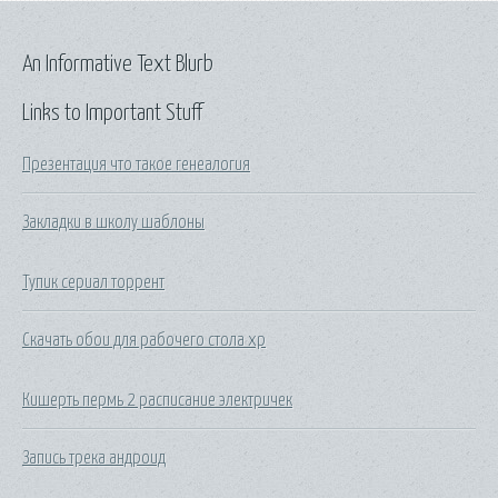
An Informative Text Blurb
Links to Important Stuff
Презентация что такое генеалогия
Закладки в школу шаблоны
Тупик сериал торрент
Скачать обои для рабочего стола хр
Кишерть пермь 2 расписание электричек
Запись трека андроид