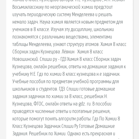
Восьмикласснику по неорганической химии предстоит
изучать периодическую систему Менделеева и решать
немало задач. Наука химия является новым предметом для
учеников в 8 классе. Изучая эту дисциплину, школьники
познакомятся с различными веществами, элементами
таблицы Менделеева, узнают структуру атомов. Химия 8 класс
Сборник задач Кузнецова. Лёвкин · Химия 8 класс
Новошинский. Спиши ру - ГДЗ Химия 8 класс Сборник задач
Кузнецова, онлайн решебник, ответы на домашние задания к
учебнику Н.Е. Гдз по химии 8 класс кузнецова.н.е задачник.
Учебные пособия по предметам учебной программы для
школьников и студентов. ГДЗ: Спиши готовые домашние
задания задачник по химии за 8 класс, решебник Н.
Кузнецова, ФГОС, онлайн ответы на gdz. ru. В пособии
приводятся численные ответы и поэтапные решения,
которые помогут понять алгоритм работы. Гдз По Химии 8
Класс Кузнецова Задачник Спиши Ру Готовые Домашние
Задания. Решебник по Химии. Однако есть прекрасная и