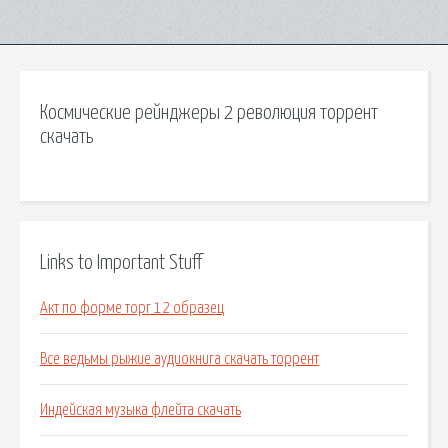
Космические рейнджеры 2 революция торрент
скачать
Links to Important Stuff
Акт по форме торг 12 образец
Все ведьмы рыжие аудиокнига скачать торрент
Индейская музыка флейта скачать