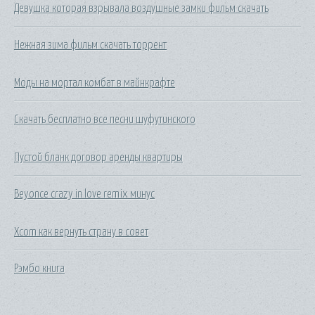
Девушка которая взрывала воздушные замки фильм скачать
Нежная зима фильм скачать торрент
Моды на мортал комбат в майнкрафте
Скачать бесплатно все песни шуфутинского
Пустой бланк договор аренды квартиры
Beyonce crazy in love remix минус
Xcom как вернуть страну в совет
Рэмбо книга