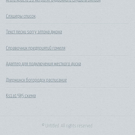
Слэшеры список
Текст песни sorry элтона джона
Справочник предприятий гомеля
Адаптер для подключения жесткого диска
Дзержинск богородск расписание
Ks1a15k5 схема
© Untitled. All rights reserved.