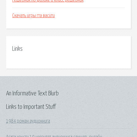
Решебник по физике 8 класс решебник
Скачать игры гта васити
Links
An Informative Text Blurb
Links to Important Stuff
1984 роман аудиокнига
Агата кристи 10 негритят аудиокнига слушать онлайн