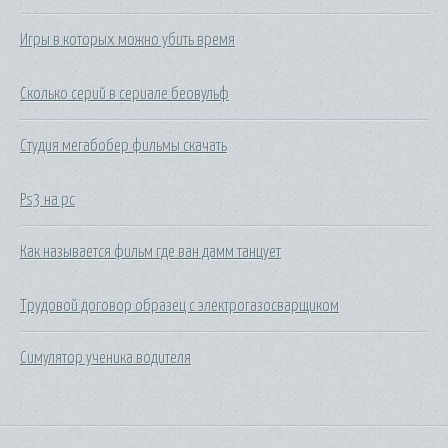
Игры в которых можно убить время
Сколько серий в сериале беовульф
Студия мегабобер фильмы скачать
Ps3 на pc
Как называется фильм где ван дамм танцует
Трудовой договор образец с электрогазосварщиком
Симулятор ученика водителя