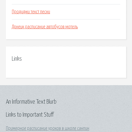
Продиджи текст песни
Донецк расписание автобусов мотель
Links
An Informative Text Blurb
Links to Important Stuff
Примерное расписание уроков в школе санпин