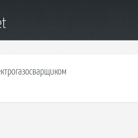
et
лектрогазосварщиком