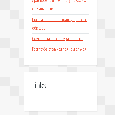
Драйвера для epson stylus sx230
скачать бесплатно
Приглашение иностранцу в россию
образец
Схема вязания свитера с косами
Гост труба стальная прямоугольная
Links