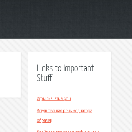
Links to Important
Stuff
Игры скачать акулы
Вступительная речь медиатора
образец