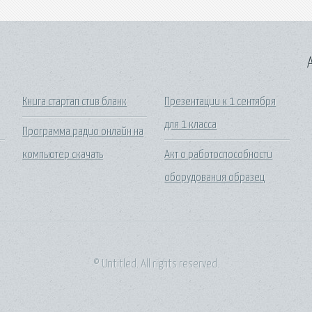
A
5
Книга стартап стив бланк
Презентации к 1 сентября
для 1 класса
Программа радио онлайн на
компьютер скачать
Акт о работоспособности
оборудования образец
© Untitled. All rights reserved.