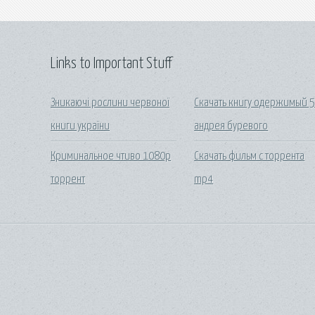
Links to Important Stuff
Зникаючі рослини червоної
Скачать книгу одержимый 
книги україни
андрея буревого
Криминальное чтиво 1080p
Скачать фильм с торрента
торрент
mp4