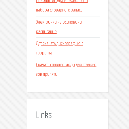
Николай ягодкин технологии
набора словарного запаса
Электрички на осиповичи
расписание
Ддт скачать дискографию с
торрента
Скачать спавнер моды для сталкер
зов припяти
Links