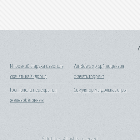
A
М горький старуха изергиль
Windows xp sp3 лицензия
скачать на андроид
скачать торрент
Гост панели перекрытия
Симулятор магдольнас игры
а
железобетонные
© Untitled. All rights reserved.