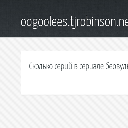
oogoolees.tjrobinson.n
Сколько серий в сериале беовул