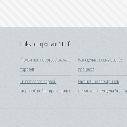
Links to Important Stuff
Фильм про пирогова скачать
Как сделать схему бизнес
торрент
процесса
Египет после первой
Расписание электричек
мировой войны презентация
бердичев киев цена билет