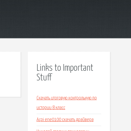
Links to Important
Stuff
Скачать итоговую контрольную по
истории 8 класс
Acpi ene0100 скачать драйвера