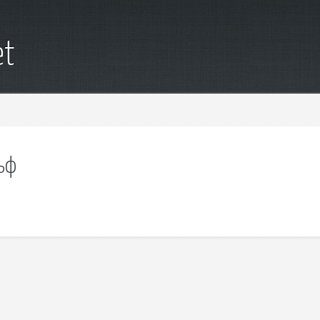
et
ьф