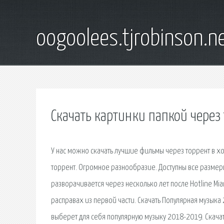
oogoolees.tjrobinson.n
Скачать картинки папкой через
У нас можно скачать лучшие фильмы через торрент в хо
торрент. Огромное разнообразие. Доступны все разме
разворачивается через несколько лет после Hotline Mi
расправах из первой части. Скачать Популярная музыка
выберет для себя популярную музыку 2018-2019. Скачать