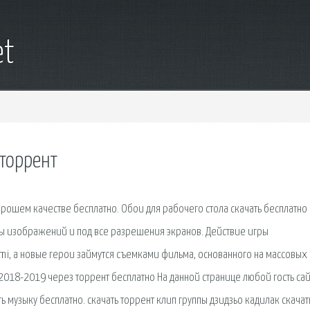
et
 торрент
рошем качестве бесплатно. Обои для рабочего стола скачать бесплатно
ры изображений и под все разрешения экранов. Действие игры
ami, а новые герои займутся съемками фильма, основанного на массовых
 2018-2019 через торрент бесплатно На данной странице любой гость сай
 музыку бесплатно. скачать торрент клип группы дзидзьо кадилак скачат