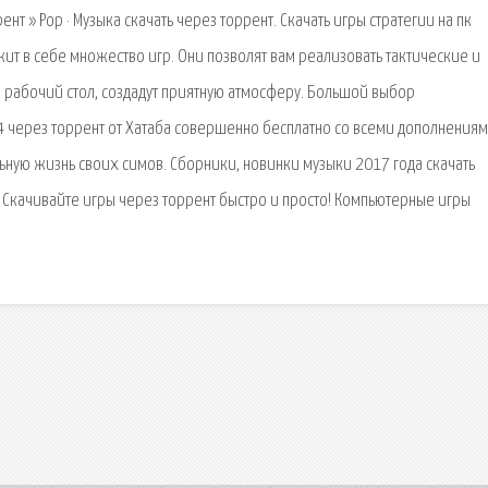
ент » Pop · Музыка скачать через торрент. Скачать игры стратегии на пк
ит в себе множество игр. Они позволят вам реализовать тактические и
ш рабочий стол, создадут приятную атмосферу. Большой выбор
4 через торрент от Хатаба совершенно бесплатно со всеми дополнениям
ьную жизнь своих симов. Сборники, новинки музыки 2017 года скачать
. Скачивайте игры через торрент быстро и просто! Компьютерные игры