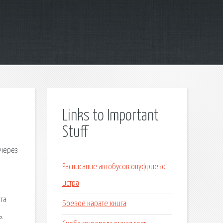
Links to Important
Stuff
 через
Расписание автобусов онуфриево
истра
та
Боевое карате книга
ь.