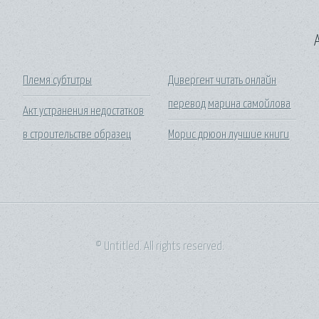
A
Племя субтитры
Дивергент читать онлайн
перевод марина самойлова
Акт устранения недостатков
в строительстве образец
Морис дрюон лучшие книги
© Untitled. All rights reserved.