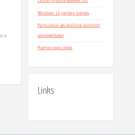
Скоба грузоподъемная гост
Windows 10 yandex скачать
Расписание авиарейсов аэропорт
шереметьево
и, и
Рингтон лада седан
Links