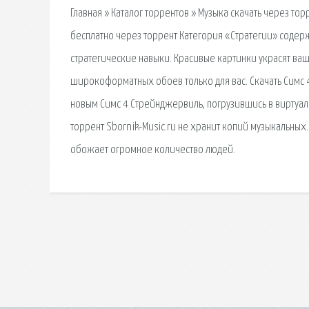
Главная » Каталог торрентов » Музыка скачать через торр
бесплатно через торрент Категория «Стратегии» содерж
стратегические навыки. Красивые картинки украсят ва
широкоформатных обоев только для вас. Скачать Симс 
новым Симс 4 Стрейнджервиль, погрузившись в виртуал
торрент Sbornik-Music.ru не хранит копий музыкальных
обожает огромное количество людей.