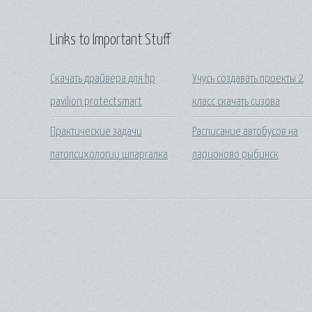
Links to Important Stuff
Скачать драйвера для hp
Учусь создавать проекты 2
pavilion protectsmart
класс скачать сизова
Практические задачи
Расписание автобусов на
патопсихологии шпаргалка
ларионово рыбинск