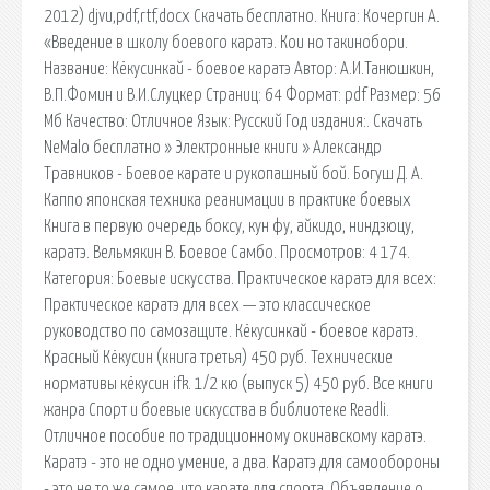
2012) djvu,pdf,rtf,docx Скачать бесплатно. Книга: Кочергин А.
«Введение в школу боевого каратэ. Кои но такинобори.
Название: Кёкусинкай - боевое каратэ Автор: А.И.Танюшкин,
В.П.Фомин и В.И.Слуцкер Страниц: 64 Формат: pdf Размер: 56
Мб Качество: Отличное Язык: Русский Год издания:. Скачать
NeMalo бесплатно » Электронные книги » Александр
Травников - Боевое карате и рукопашный бой. Богуш Д. А.
Каппо японская техника реанимации в практике боевых
Книга в первую очередь боксу, кун фу, айкидо, ниндзюцу,
каратэ. Вельмякин В. Боевое Самбо. Просмотров: 4 174.
Категория: Боевые искусства. Практическое каратэ для всех:
Практическое каратэ для всех — это классическое
руководство по самозащите. Кёкусинкай - боевое каратэ.
Красный Кёкусин (книга третья) 450 руб. Технические
нормативы кёкусин ifk. 1/2 кю (выпуск 5) 450 руб. Все книги
жанра Спорт и боевые искусства в библиотеке Readli.
Отличное пособие по традиционному окинавскому каратэ.
Каратэ - это не одно умение, а два. Каратэ для самообороны
- это не то же самое, что карате для спорта. Объявление о