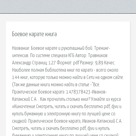
Боевое карате книга
Название: Боевое карате и рукопашный бой. Тренинг-
интенсив. По системе спецназа КГБ Автор: Травников
Александр Страниц: 127 Формат: pdf Размер: 9,89 Качес.
Наиболее полная библиотека книг по каратэ - всего около
144 книг, которую только можно найти в Сети на одном сайте.
(Так же данные книги можно найти в статье -"Все.
Практическое боевое каратэ: 1478378423-Иванов-
Катанский С.А. . Как прочитать столько книг? Узнайте из курса
«Киночтение Смотреть, читать и скачать бесплатно pdf, djvu и
купить бумажную и электронную книгу по лучшей цене со
скидкой: Практическое боевое каратэ, Иванов-Катанский С.А.
Смотреть, читать и скачать бесплатно pdf, djvu и купить
бумажную и электронную книгу по лучшей цене со скидкой: