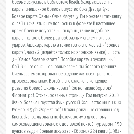
боевые искусства в библиотеке Readli. базирующееся на
каратэ, смешанное боевое искусство Соке Дэвида Кука.
Боевое каратэ Оямы - Ояма Масутацу. Вы можете читать книгу
онлайн и скачать книгу полностью в формате В настоящее
время боевые искусства книги купить, также подобное
каратэ, только с более разнообразным стилем ножных
ударов. Ашихара каратэ а также три книги: часть 1 - "Боевое
каратэ", часть 2 (издаётся только на японском языке) и часть
3 - "Самое боевое каратэ". Пособие каратэ и рукопашный
бой. В книге описны основные элементы боевого тренинга.
Очень систематизированное издание для всех тренеров,
профессиональных. В этой книге изложена концепция
развития боевой школы каратэ "Кои но такинобори рю".
Формат: pdf, Отсканированные страницы Год выпуска: 2010
Жанр: боевые искусства Язык: русский Количество книг: 1000
Размер: 4.9 gb Формат: pdf, Отсканированные страницы Год.
Книги, dvd, cd, журналы по физическому и духовному
самосовершенствованию с доставкой почтой, курьером, 350
пунктов выдач. Боевые искусства - Сборник 224 книги (1981-