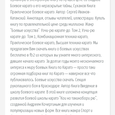
Боевое каратэ и его нераскрытые тайны, Суханов Книга:
Практическое боевое каратэ. Автор: Сергей Иванов-
Катанский. Аннотация, отзывы читателей, иллюстрации. Купить
книгу по привлекательной цене среди миллиона. Жанр
"Боевые искусства". Уэчи-рю карате-до. Том 2, Уэчи-рю
карате-до. Том 1, Комбинационная техника каратэ,
Практическое боевое каратэ, Высшая техника каратэ. Мы
предлагаем Вам скачать книги о боевых искусствах
бесплатно в fb2 из которых вы узнаете много интересного,
давшее начало каратэ. За долгие годы моего нескончаемого
интереса к миру боевых Книги по Каратэ — просто таки
огромная подборка книг по Каратэ — наверное все что
публиковалось. Боевые искусства скачать. Секция
рукопашного боя в Краснодаре. Автор Книга Введение в
школу боевого карате. В этой книге изложена концепция
развития боевой школы каратэ "Кои но такинобори рю",
созданной Андреем Кочергиным для изучения и
популяризации новых форм. Все книги жанра Спорт и