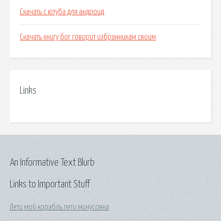
Скачать с ютуба для андроид
Скачать книгу бог говорит избранникам своим
Links
An Informative Text Blurb
Links to Important Stuff
Лети мой корабль лети минусовка