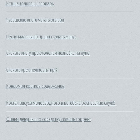
Истина толковый словарь
Чувашские книги читать онлайн
Песня маленький принц скачать минус
Скачать книгу приключения незнайки на луне
Скачать крек нежность mp3
Конармия краткое содержание
Костел иисуса милосердного в витебске расписание служб
Фильм девушка по соседству скачать торрент