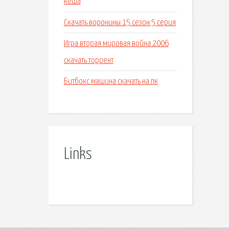
кеша
Скачать воронины 15 сезон 5 серия
Игра вторая мировая война 2006
скачать торрент
Битбокс машина скачать на пк
Links