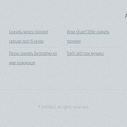
A
Скачать через торрент
Игра stuart little скачать
сериал лост 6 сезон
торрент
Песни скачать бесплатно ко
Dark сайт рок музыки
дню рождения
© Untitled. All rights reserved.