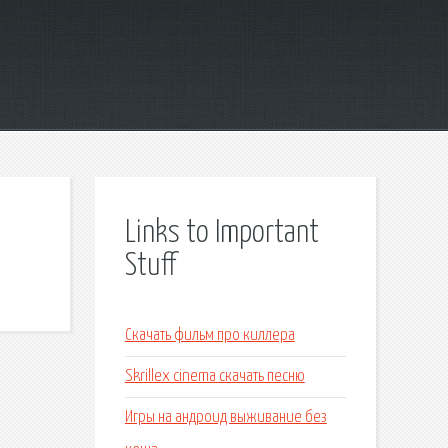
Links to Important
Stuff
Скачать фильм про киллера
Skrillex cinema скачать песню
Игры на андроид выживание без