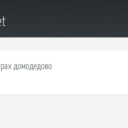
et
трах домодедово