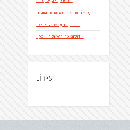
петербурга до тосно
Гимназия возле польской моды
Скачать комедии до слез
Прошивка beeline smart 2
Links