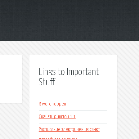
Links to Important
Stuff
R word торрент
Скачать рингтон 1 1
Расписание электричек из санкт