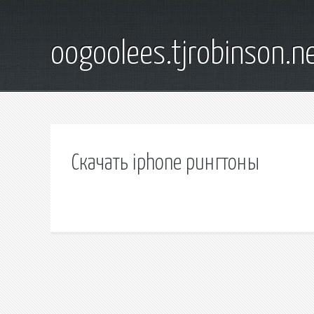
oogoolees.tjrobinson.n
Скачать iphone рингтоны