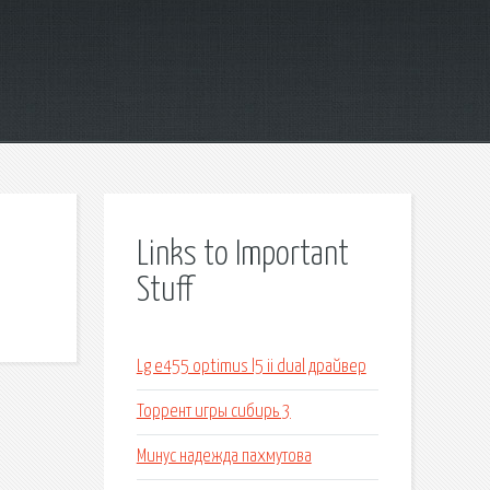
Links to Important
Stuff
Lg e455 optimus l5 ii dual драйвер
Торрент игры сибирь 3
Минус надежда пахмутова