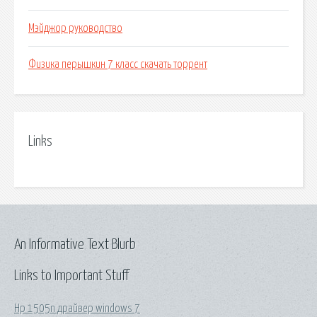
Мэйджор руководство
Физика перышкин 7 класс скачать торрент
Links
An Informative Text Blurb
Links to Important Stuff
Hp 1505n драйвер windows 7