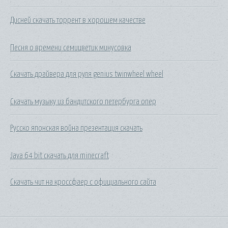
Дисней скачать торрент в хорошем качестве
Песня о времени семицветик минусовка
Скачать драйвера для руля genius twinwheel wheel
Скачать музыку из бандитского петербурга опер
Русско японская война презентация скачать
Java 64 bit скачать для minecraft
Скачать чит на кроссфаер с официального сайта