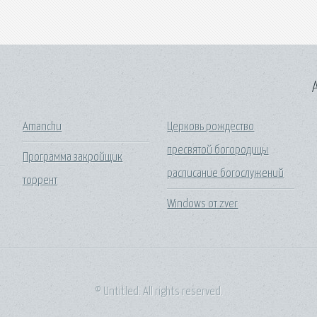
A
Amanchu
Церковь рождество
пресвятой богородицы
Программа закройщик
расписание богослужений
торрент
Windows от zver
© Untitled. All rights reserved.