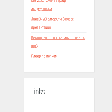
Ваз 2107 схема заряда
аккумулятора
Линейный алгоритм 8 класс
презентация
Ветлицкая песни скачать бесплатно
mp3
Плеер по папкам
Links