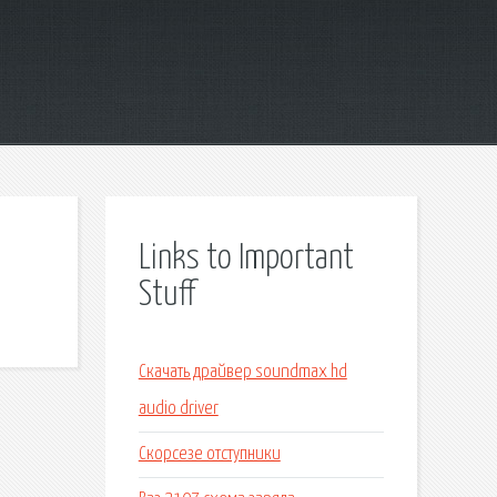
Links to Important
Stuff
Скачать драйвер soundmax hd
audio driver
Скорсезе отступники