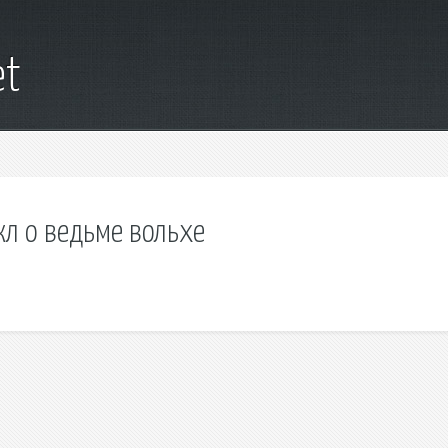
et
кл о ведьме вольхе