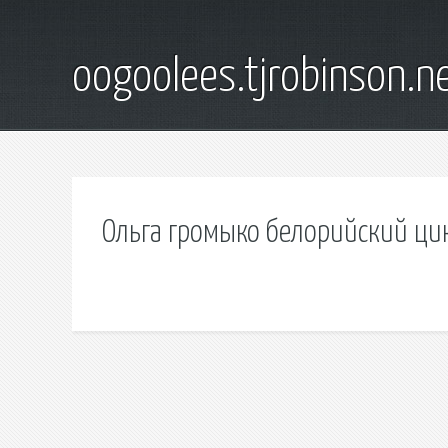
oogoolees.tjrobinson.n
Ольга громыко белорийский ци