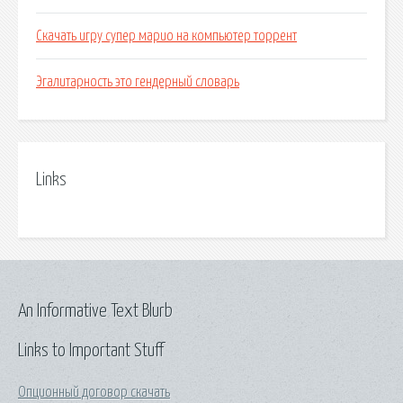
Скачать игру супер марио на компьютер торрент
Эгалитарность это гендерный словарь
Links
An Informative Text Blurb
Links to Important Stuff
Опционный договор скачать