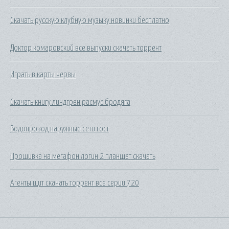
Скачать русскую клубную музыку новинки бесплатно
Доктор комаровский все выпуски скачать торрент
Играть в карты червы
Скачать книгу линдгрен расмус бродяга
Водопровод наружные сети гост
Прошивка на мегафон логин 2 планшет скачать
Агенты щит скачать торрент все серии 720