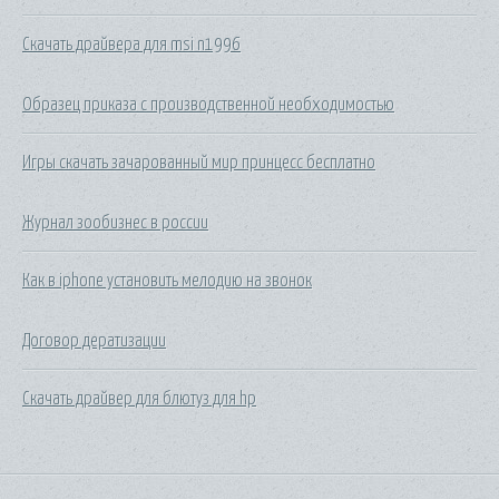
Скачать драйвера для msi n1996
Образец приказа с производственной необходимостью
Игры скачать зачарованный мир принцесс бесплатно
Журнал зообизнес в россии
Как в iphone установить мелодию на звонок
Договор дератизации
Скачать драйвер для блютуз для hp