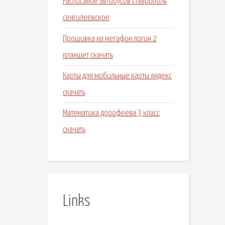
Расписание автобусов ставрополь
сенгилеевское
Прошивка на мегафон логин 2
планшет скачать
Карты для мобильные карты яндекс
скачать
Математика дорофеева 3 класс
скачать
Links