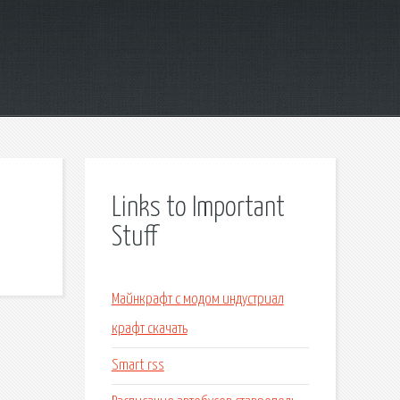
Links to Important
Stuff
Майнкрафт с модом индустриал
крафт скачать
Smart rss