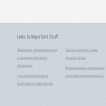
Links to Important Stuff
Заявления имущественного
Скачать торрент линда
и неимущественного
лучшие песни
характера
Использование телефона в
Суриков презентация
качестве модема андроид
биография и творчество