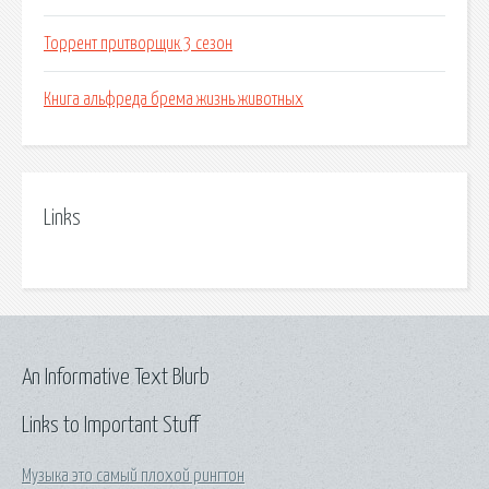
Торрент притворщик 3 сезон
Книга альфреда брема жизнь животных
Links
An Informative Text Blurb
Links to Important Stuff
Музыка это самый плохой рингтон