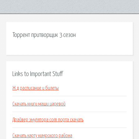
Торрент притворщик 3 сезон
Links to Important Stuff
Ж д расписание и билеты
Скачать книги маши царевой
Драйвер эмулятора com порта скачать
Скачать карту кимрского района