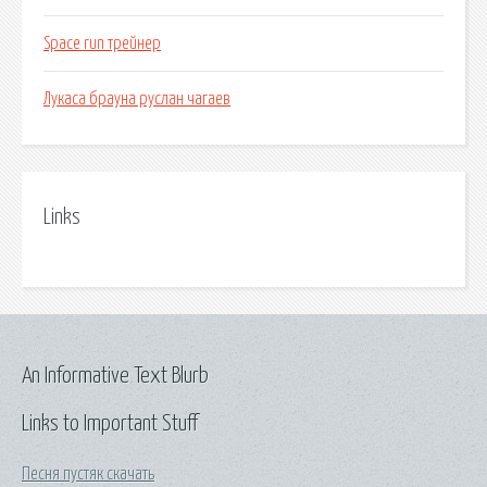
Space run трейнер
Лукаса брауна руслан чагаев
Links
An Informative Text Blurb
Links to Important Stuff
Песня пустяк скачать