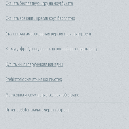
Скачать бесплатную игру на ноутбук гта
Скачать все книги кресли коул бесплатно
Сталинград американская версия скачать торрент
Зигмунд фрейд введение в психоанализ скачать книгу
Купить книги парфенова намедни
Prehistoric скачать на компьютер
Минусовка я хочу жить в солнечной стране
Driver updater скачать через торрент