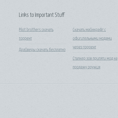
Links to Important Stuff
Pilot brothers скачать
Скачать майнкрафт с
торрент
офигительными модами
через торрент
Драйверы скачать бесплатно
Сталкер зов припяти мод на
продажу оружия