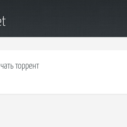
et
чать торрент