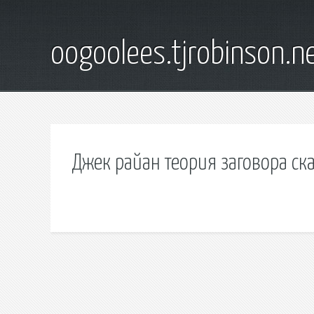
oogoolees.tjrobinson.n
Джек райан теория заговора ска