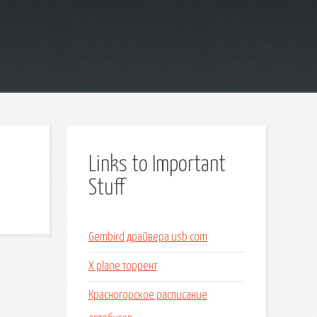
Links to Important
Stuff
Gembird драйвера usb com
X plane торрент
Красногорское расписание