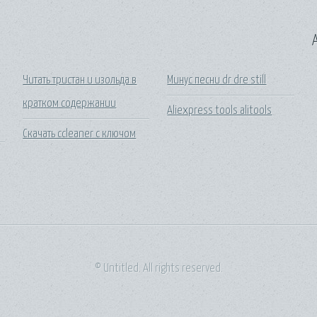
A
Читать тристан и изольда в
Минус песни dr dre still
кратком содержании
Aliexpress tools alitools
Скачать ccleaner c ключом
© Untitled. All rights reserved.