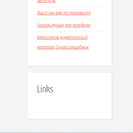
автобусов
Пьеса как вам это понравится
Скачать музыку для телефона
Комиссаров дидактический
материал 2 класс решебник
Links