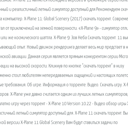
писание: X-Plane 11 является последней версией в тренажере серии поле
енный и реалистичный летный симулятор доступный для Рекомендуем ска
 на компьютер. X-Plane 11: Global Scenery (2017) скачать торрент. Совре
тал от приключений на земной поверхности. «X-Plane 9» - симулятор отл
и же космического шаттла. X-Plane 9: Зов Неба Скачать торрент. 11 вып
тывающий опыт. Новый движок рендеринга делает весь мир предстает в 
данской авиации. Данная серия является прямым конкурентом серии Micro
рации на высокой скорости. Кликнув по кнопке "скачать торрент" в низу
епременно стоит любителям непередаваемых ощущений и настоящих полето
ные требования. Об игре. Информация о торренте. Видео. Скачать игру. X-
оров. X-Plane уже давно считается одним из лучших летных симуляторов
атно игру через торрент - X-Plane 10 Version 10.22 - Видео обзор игры 
стичный летный симулятор доступный для. X-Plane 11 скачать торрент. В
кой версии X-Plane 11 Global Scenery Вам будут ставиться задачи по