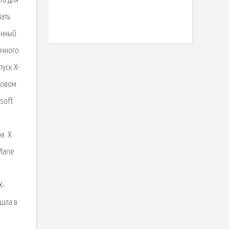
та для
чать
менный
ичного
уск X-
новом
soft
в. X
Plane
,
X-
ышла в