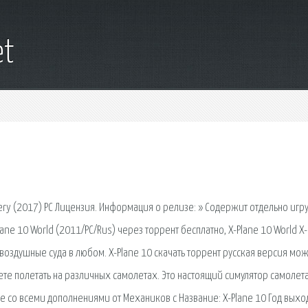
et
nery (2017) PC Лицензия. Информация о релизе: » Содержит отдельно игру
lane 10 World (2011/PC/Rus) через торрент бесплатно, X-Plane 10 World X-
оздушные суда в любом. X-Plane 10 скачать торрент русская версия мож
те полетать на различных самолетах. Это настоящий симулятор самолета
ыке со всеми дополнениями от Механиков с Название: X-Plane 10 Год выхо