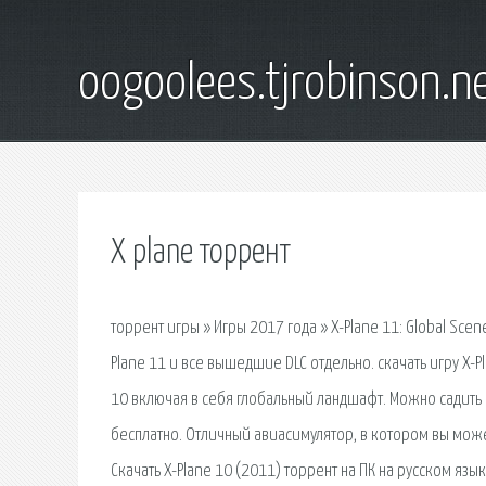
oogoolees.tjrobinson.n
X plane торрент
торрент игры » Игры 2017 года » X-Plane 11: Global Sce
Plane 11 и все вышедшие DLC отдельно. скачать игру X-P
10 включая в себя глобальный ландшафт. Можно садить в
бесплатно. Отличный авиасимулятор, в котором вы може
Скачать X-Plane 10 (2011) торрент на ПК на русском яз