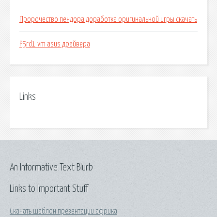
Пророчество пендора доработка оригинальной игры скачать
P5rd1 vm asus драйвера
Links
An Informative Text Blurb
Links to Important Stuff
Скачать шаблон презентации африка