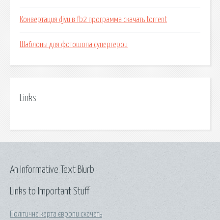
Конвертация djvu в fb2 программа скачать torrent
Шаблоны для фотошопа супергерои
Links
An Informative Text Blurb
Links to Important Stuff
Політична карта європи скачать