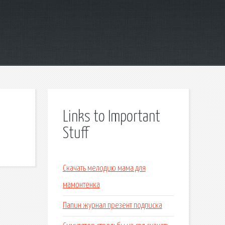
Links to Important
Stuff
Скачать мелодию мама для
мамонтенка
Папин журнал презент подписка