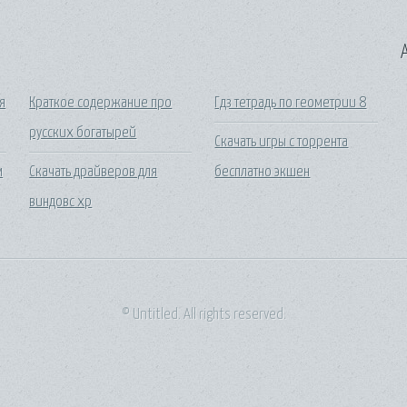
A
яя
Краткое содержание про
Гдз тетрадь по геометрии 8
русских богатырей
Скачать игры с торрента
м
Скачать драйверов для
бесплатно экшен
виндовс хр
© Untitled. All rights reserved.