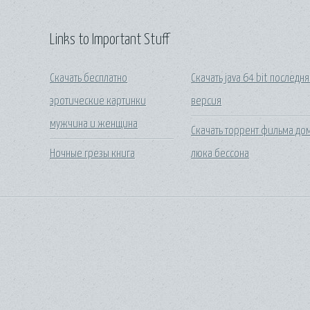
Links to Important Stuff
Скачать бесплатно
Скачать java 64 bit последн
эротические картинки
версия
мужчина и женщина
Скачать торрент фильма до
Ночные грезы книга
люка бессона