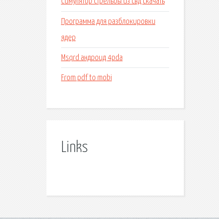
Симулятор стрельбы из свд скачать
Программа для разблокировки
ядер
Msqrd андроид 4pda
From pdf to mobi
Links