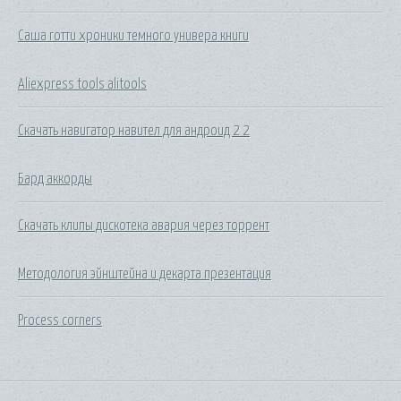
Саша готти хроники темного универа книги
Aliexpress tools alitools
Скачать навигатор навител для андроид 2 2
Бард аккорды
Скачать клипы дискотека авария через торрент
Методология эйнштейна и декарта презентация
Process corners