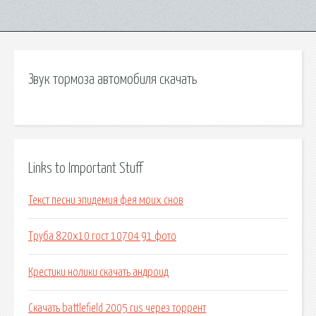
Звук тормоза автомобиля скачать
Links to Important Stuff
Текст песни эпидемия фея моих снов
Труба 820х10 гост 10704 91 фото
Крестики нолики скачать андроид
Скачать battlefield 2005 rus через торрент