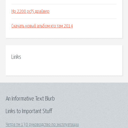
Hp 2200 pcl5 драйвер
Скачать новый альбом кто там 2014
Links
An Informative Text Blurb
Links to Important Stuff
Четра тм 130 руководство по эксплуатации