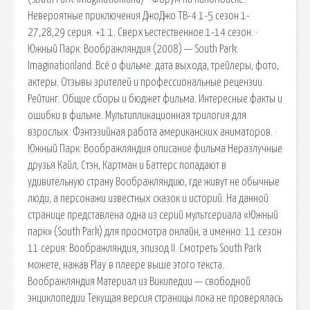
Невероятные приключения ДжоДжо ТВ-4 1-5 сезон 1-
27,28,29 серия. +1 1. Сверхъестественное 1-14 сезон. ·
Южный Парк: Воображляндия (2008) — South Park:
Imaginationland. Всё о фильме: дата выхода, трейлеры, фото,
актеры. Отзывы зрителей и профессиональные рецензии.
Рейтинг. Общие сборы и бюджет фильма. Интересные факты и
ошибки в фильме. Мультипликационная трилогия для
взрослых. Фэнтэзийная работа американских аниматоров. ·
Южный Парк: Воображляндия описание фильма Неразлучные
друзья Кайл, Стэн, Картман и Баттерс попадают в
удивительную страну Воображляндию, где живут не обычные
люди, а персонажи известных сказок и историй. На данной
странице представлена одна из серий мультсериала «Южный
парк» (South Park) для просмотра онлайн, а именно: 11 сезон
11 серия: Воображляндия, эпизод II. Смотреть South Park
можете, нажав Play в плеере выше этого текста.
Воображляндия Материал из Википедии — свободной
энциклопедии Текущая версия страницы пока не проверялась