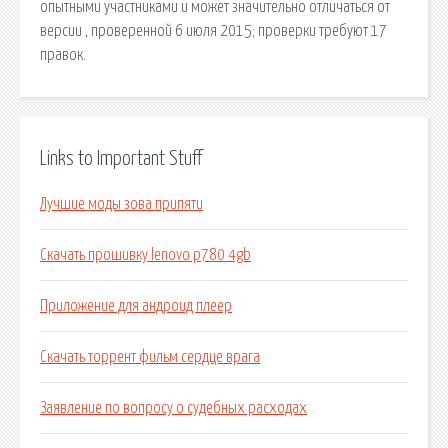
опытными участниками и может значительно отличаться от
версии , проверенной 6 июля 2015; проверки требуют 17
правок.
Links to Important Stuff
Лучшие моды зова припяти
Скачать прошивку lenovo p780 4gb
Приложение для андроид плеер
Скачать торрент фильм сердце врага
Заявление по вопросу о судебных расходах