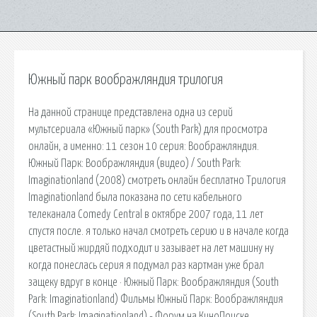
Южный парк воображляндия трилогия
На данной странице представлена одна из серий
мультсериала «Южный парк» (South Park) для просмотра
онлайн, а именно: 11 сезон 10 серия: Воображляндия.
Южный Парк: Воображляндия (видео) / South Park:
Imaginationland (2008) смотреть онлайн бесплатно Трилогия
Imaginationland была показана по сети кабельного
телеканала Comedy Central в октябре 2007 года, 11 лет
спустя после. я только начал смотреть серию и в начале когда
цветастный жирдяй подходит и зазывает на лет машину ну
когда понеслась серия я подумал раз картман уже брал
защеку вдруг в конце · Южный Парк: Воображляндия (South
Park: Imaginationland) Фильмы Южный Парк: Воображляндия
(South Park: Imaginationland) - Форум на КиноПоиске.