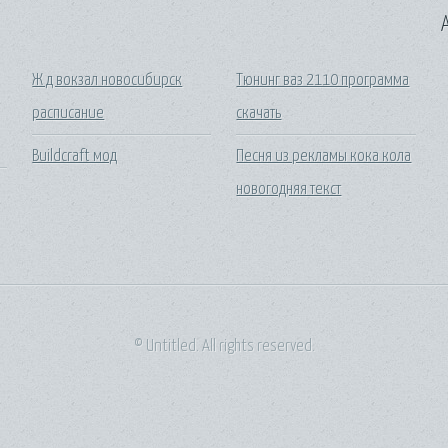
A
Ж д вокзал новосибирск
Тюнинг ваз 2110 программа
расписание
скачать
Buildcraft мод
Песня из рекламы кока кола
новогодняя текст
© Untitled. All rights reserved.