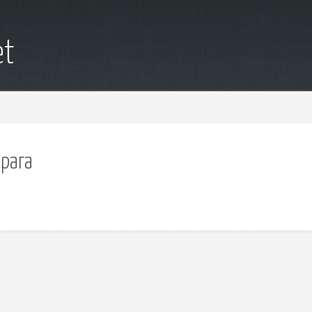
et
врага