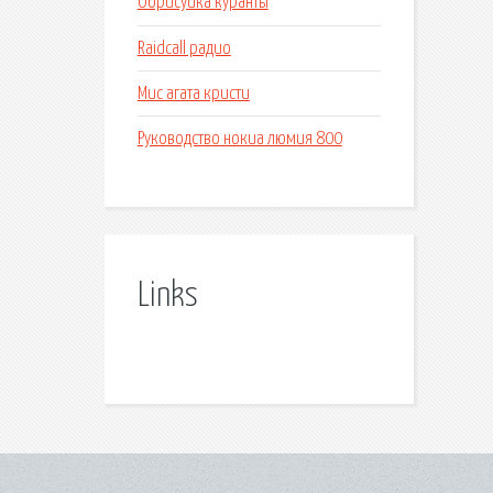
Обрисуйка куранты
Raidcall радио
Мис агата кристи
Руководство нокиа люмия 800
Links