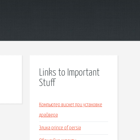
Links to Important
Stuff
Компьютер виснет при установке
драйвера
Элика prince of persia