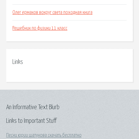
Олег ермаков вокруг света походная книга
Решебник по физики 11 класс
Links
An Informative Text Blurb
Links to Important Stuff
Песни юрии шатунова скачать бесплатно