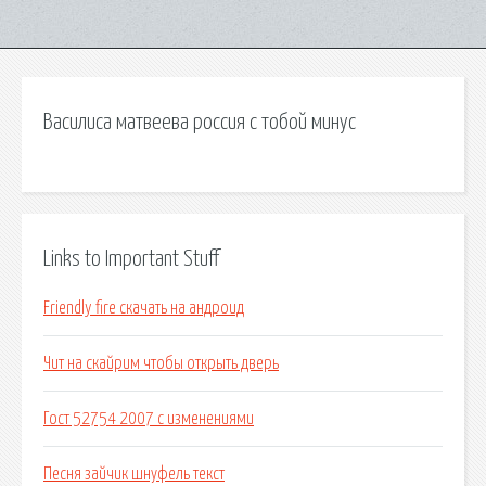
Василиса матвеева россия с тобой минус
Links to Important Stuff
Friendly fire скачать на андроид
Чит на скайрим чтобы открыть дверь
Гост 52754 2007 с изменениями
Песня зайчик шнуфель текст