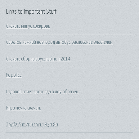
Links to Important Stuff
Скачать минус свекровь
Саратов нижний новгород автобус расписание властелин
Скачать сборник русский поп 2014
Pc police
Годовой отчет логопеда в доу образец
Игра печка скачать
Труба бнт 200 гост 1839 80