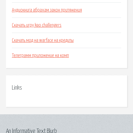
Аудиокнига абрахам закон притяжения
Скачать игру kao challengers
Скачать мод на warface на кредиты
Телеграмм приложение на комп
Links
An Informative Text Blurb