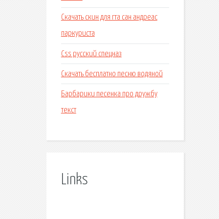
Скачать скин для гта сан андреас
паркуриста
Css русский спецназ
Скачать бесплатно песню водяной
Барбарики песенка про дружбу
текст
Links