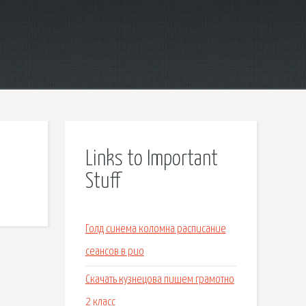
Links to Important
Stuff
Голд синема коломна расписание
сеансов в рио
Скачать кузнецова пишем грамотно
2 класс