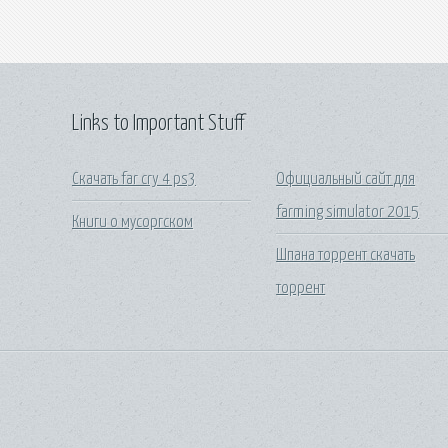
Links to Important Stuff
Скачать far cry 4 ps3
Официальный сайт для
farming simulator 2015
Книги о мусоргском
Шпана торрент скачать
торрент