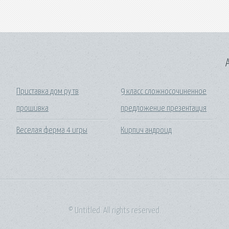
A
Приставка дом ру тв
9 класс сложносочиненное
прошивка
предложение презентация
Веселая ферма 4 игры
Кирпич андроид
© Untitled. All rights reserved.