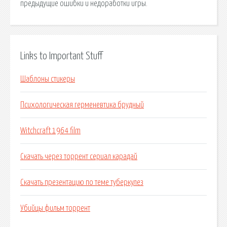
предыдущие ошибки и недоработки игры.
Links to Important Stuff
Шаблоны стикеры
Психологическая герменевтика брудный
Witchcraft 1964 film
Скачать через торрент сериал карадай
Скачать презентацию по теме туберкулез
Убийцы фильм торрент