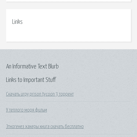
Links
An Informative Text Blurb
Links to Important Stuff
Скачать игру prison tycoon 3 торрент
У теплого моря фильм
Этногенез хакеры книга скачать бесплатно