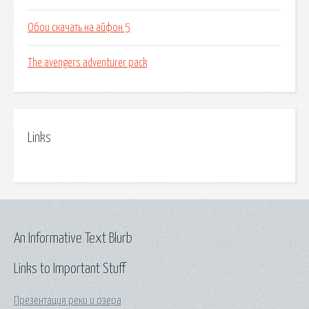
Обои скачать на айфон 5
The avengers adventurer pack
Links
An Informative Text Blurb
Links to Important Stuff
Презентация реки и озера