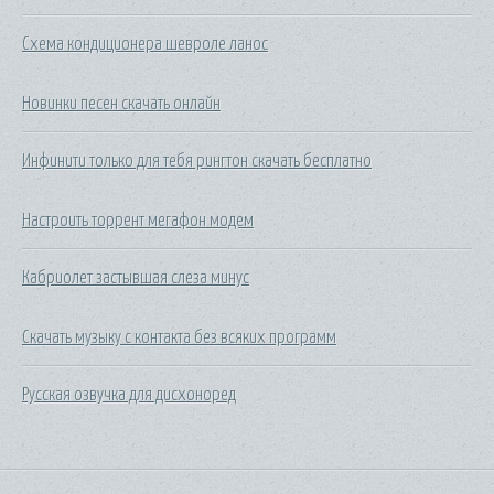
Схема кондиционера шевроле ланос
Новинки песен скачать онлайн
Инфинити только для тебя рингтон скачать бесплатно
Настроить торрент мегафон модем
Кабриолет застывшая слеза минус
Скачать музыку с контакта без всяких программ
Русская озвучка для дисхоноред