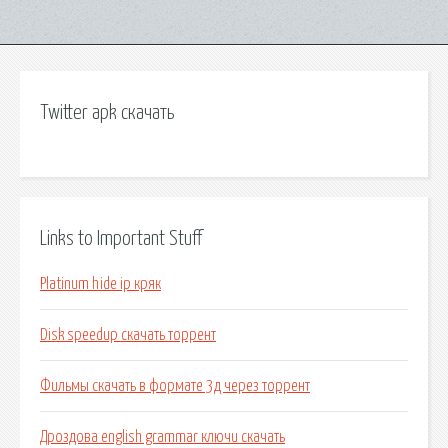
Twitter apk скачать
Links to Important Stuff
Platinum hide ip кряк
Disk speedup скачать торрент
Фильмы скачать в формате 3д через торрент
Дроздова english grammar ключи скачать