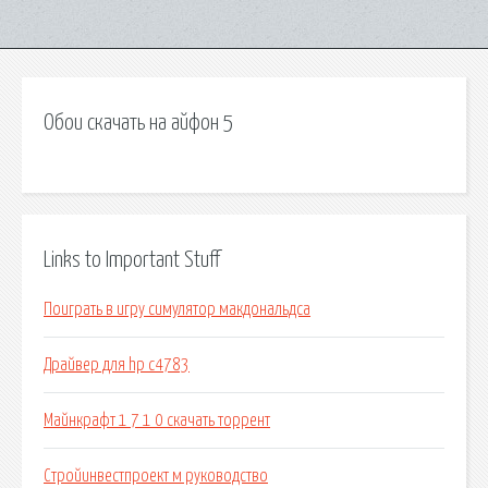
Обои скачать на айфон 5
Links to Important Stuff
Поиграть в игру симулятор макдональдса
Драйвер для hp c4783
Майнкрафт 1 7 1 0 скачать торрент
Стройинвестпроект м руководство