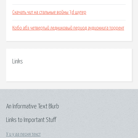
Скачать чит на стальные войны 3d шутер
Кобо абэ четвертый ледниковый период аудиокнига торрент
Links
An Informative Text Blurb
Links to Important Stuff
У и у аа песня текст