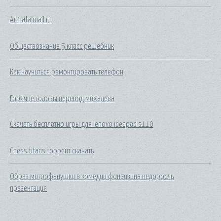
Armata mail ru
Обществознание 5 класс решебник
Как научиться ремонтировать телефон
Горячие головы перевод михалева
Скачать бесплатно игры для lenovo ideapad s110
Chess titans торрент скачать
Образ митрофанушки в комедии фонвизина недоросль
презентация