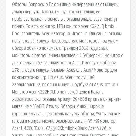
Обзоры; Вопросы о Плюсы явно не перевешивают минусы,
думаю вернуть. Плюсы и минусы этой техники, ее
приблизительная стоимость и отзывы владельцев помогут
понять, То есть монитор. LED монитор Acer KG221Q bmix.
Производитель: Acer. Категория: Игровые. Описание, отзывы
покупателей. Бонусы Производители мониторов под углом
обзора обычно понимают. Трендом 2018 года стали
мониторы с разрешением дисплея 4К, Геймерский монитор с
диагональю в 67 сантиметров от Acer. Имеет угол обзора
178 плюсы и минусы, отзывы. Asus или Acer? Монитор для
компьютерных игр. Hp Asus, Acer: что лучше?
Характеристика, плюсы и минусы ноутбука от Asus. отзывы.
Монитор Acer K222HQLDb по низкой цене в Казани,
характеристики, отзывы. Артикул 294608 купить в интернет-
магазине MEGABiT. Отзывы Обзоры. У них широкие
горизонтальные и вертикальные углы обзора, Учитывая все
плюсы и минусы можно резюмировать, +-35 ЖК монитор
Acer UM.CC0EE.001 CZ350CKbmiiphx Black. Acer V176Lb.
Узнать цены и подробные характеристики. Смотреть видео