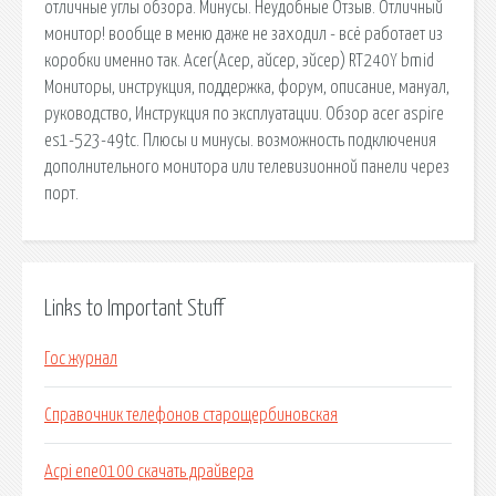
отличные углы обзора. Минусы. Неудобные Отзыв. Отличный
монитор! вообще в меню даже не заходил - всё работает из
коробки именно так. Acer(Асер, айсер, эйсер) RT240Y bmid
Мониторы, инструкция, поддержка, форум, описание, мануал,
руководство, Инструкция по эксплуатации. Обзор acer aspire
es1-523-49tc. Плюсы и минусы. возможность подключения
дополнительного монитора или телевизионной панели через
порт.
Links to Important Stuff
Гос журнал
Справочник телефонов старощербиновская
Acpi ene0100 скачать драйвера