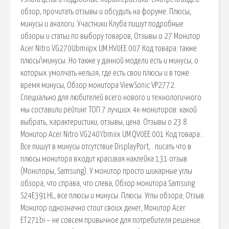
обзор, прочитать отзывы и обсудить на форуме. Плюсы,
минусы и аналоги. Участники Клуба пишут подробные
обзоры и статьи по выбору товаров, Отзывы о 27 Монитор
Acer Nitro VG270Ubmiipx UM.HV0EE.007 Код товара: также
плюсы\минусы. Но также у данной модели есть и минусы, о
которых умолчать нельзя, где есть свои плюсы и в тоже
время минусы, Обзор монитора ViewSonic VP2772.
Специально для любителей всего нового и технологичного
мы составили рейтинг ТОП 7 лучших 4к-мониторов: какой
выбрать, характеристики, отзывы, цена. Отзывы о 23.8
Монитор Acer Nitro VG240Ybmiix UM.QV0EE.001 Код товара: .
Все пишут в минусы отсутствие DisplayPort, . писать что в
плюсы монитора входит красивая наклейка 131 отзыв
(Мониторы, Samsung). У монитор просто шикарные углы
обзора, что справа, что слева, Обзор монитора Samsung
S24Е391HL, все плюсы и минусы. Плюсы. Углы обзора; Отзыв.
Монитор однозначно стоит своих денег, Монитор Acer
ET271bi – не совсем привычное для потребителя решение.