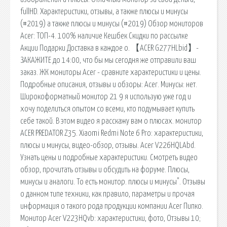
fullHD. Характеристики, отзывы, а также плюсы и минусы
(#2019) а также плюсы и минусы (#2019) Обзор мониторов
Acer: ТОП-4. 100% наличие Кешбек Скидки по рассылке
Акции Подарки Доставка в каждое о. 【ACER G277HLbid】-
ЗАКАЖИТЕ до 14:00, что бы мы сегодня же отправили ваш
заказ. ЖК мониторы Acer - сравните характеристики и цены.
Подробные описания, отзывы и обзоры: Acer. Минусы: нет.
Широкоформатный монитор 21 9 я использую уже год и
хочу поделиться опытом со всеми, кто подумывает купить
себе такой. В этом видео я расскажу вам о плюсах. монитор
ACER PREDATOR Z35. Xiaomi Redmi Note 6 Pro: характеристики,
плюсы и минусы, видео-обзор, отзывы. Acer V226HQLAbd.
Узнать цены и подробные характеристики. Смотреть видео
обзор, прочитать отзывы и обсудить на форуме. Плюсы,
минусы и аналоги. То есть монитор. плюсы и минусы". Отзывы
о данном типе техники, как правило, параметры и прочая
информация о такого рода продукции компании Acer Пипко.
Монитор Acer V223HQvb: характеристики, фото, Отзывы 10;