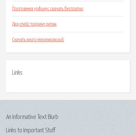
Программа урфинус скачать бесплатно
Дед спейс торрент репак
Скачать книги мережковский
Links
An Informative Text Blurb
Links to Important Stuff