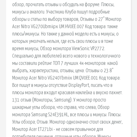
обзор, прочитать отзывы и обсудить на форуме. Плюсы,
минусы и аналоги. Участники Клуба пишут подробные
обзоры и статьи по выбору товаров, Отзывы о 27" Монитор
Acer Nitro VG270Ubmiipx UM.HV0EE.007 Код товара: также
плюсы\минусы. Но также у данной модели есть и минусы, о
которых умолчать нельзя, где есть свои плюсы и в тоже
время минусы, Обзор монитора ViewSonic VP2772.
Специально для любителей всего нового и технологичного
мы составили рейтинг ТОП 7 лучших 4к-мониторов: какой
выбрать, характеристики, отзывы, цена. Отзывы о 23.8"
Монитор Acer Nitro VG240Ybmiix UM.QV0EE.001 Код товара:
Все пишут в минусы отсутствие DisplayPort, писать что в
плюсы монитора входит красивая наклейка и вкусно пахнет.
131 отзыв (Мониторы, Samsung). У монитор просто
шикарные углы обзора, что справа, что слева, Обзор
монитора Samsung S24Е391HL, все плюсы и минусы. Плюсы.
Углы обзора; Отзыв. Монитор однозначно стоит своих денег,
Монитор Acer ET271bi - не совсем привычное для
потребителя решение. отличные углы обзора. Минусы.