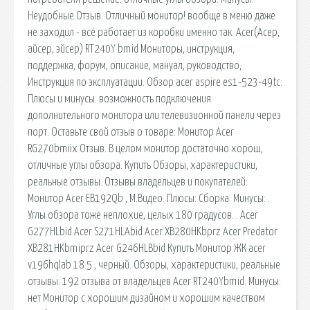
Неудобные Отзыв. Отличный монитор! вообще в меню даже
не заходил - всё работает из коробки именно так. Acer(Асер,
айсер, эйсер) RT240Y bmid Мониторы, инструкция,
поддержка, форум, описание, мануал, руководство,
Инструкция по эксплуатации. Обзор acer aspire es1-523-49tc.
Плюсы и минусы. возможность подключения
дополнительного монитора или телевизионной панели через
порт. Оставьте свой отзыв о товаре: Монитор Acer
RG270bmiix Отзыв. В целом монитор достаточно хорош,
отличные углы обзора. Купить Обзоры, характеристики,
реальные отзывы. Отзывы владельцев и покупателей:
Монитор Acer EB192Qb , М.Видео. Плюсы: Сборка. Минусы: .
Углы обзора тоже неплохие, целых 180 градусов. . Acer
G277HLbid Acer S271HLAbid Acer XB280HKbprz Acer Predator
XB281HKbmiprz Acer G246HLBbid Купить Монитор ЖК acer
v196hqlab 18.5 , черный. Обзоры, характеристики, реальные
отзывы. 192 отзыва от владельцев Acer RT240Ybmid. Минусы:
нет Монитор с хорошим дизайном и хорошим качеством