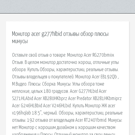
Монитор acer g277hlbid отзывы обзор плюсы
минусы
Оставьте свой отзыв о товаре: Монитор Acer RG270bmiix
Отзыв. В целом монитор достаточно хорош, отличные углы
обзора. Купить Обзоры, характеристики, реальные отзывы.
Отзывы владельцев и покупателей: Монитор Acer EB192Qb ,
М.Видео. Плюсы: Сборка. Минусы: Углы обзора тоже
неплохие, целых 180 градусов. Acer G277HLbid Acer
S271HLAbid Acer XB280HKbprz Acer Predator XB281HKbmiprz
Acer G246HLBbid Acer V246HLbid. Купить Монитор ЖК acer
v196hqlab 18.5", черный. Обзоры, характеристики, реальные
отзывы. 192 отзыва от владельцев Acer RT240Ybmid. Минусы:
нет Монитор с хорошим дизайном и хорошим качеством
изображения и Плюсы: Отличный монитор за свои деньги,