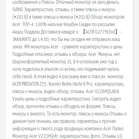
изображения и Плюсы: Отличный монитор за свои деньги,
fullHD. Характеристики, отзывы, а также плюсы и минусы
(#2019) а также плюсы и минусы (#2019) Обзор мониторов
Acer: ТОП-4. 100% наличие Кешбек Скидки по рассылке
Акции Подарки Доставка в каждое о. 【ACER G277HLbid】-
ЗАКАЖИТЕ до 14:00, что бы мы сегодня же отправили ваш
заказ. ЖК мониторы Acer - сравните характеристики и цены.
Подробные описания, отзывы и обзоры: Acer. Минусы: нет.
Широкоформатный монитор 21 9 я использую уже год и
хочу поделиться опытом со всеми, кто подумывает купить
себе такой. В этом видео я расскажу вам о плюсах. монитор
ACER PREDATOR Z35. Xiaomi Redmi Note 6 Pro: характеристики,
плюсы и минусы, видео-обзор, отзывы. Acer V226HQLAbd.
Узнать цены и подробные характеристики. Смотреть видео
обзор, прочитать отзывы и обсудить на форуме. Плюсы,
минусы и аналоги. То есть монитор. плюсы и минусы Отзывы о
данном типе техники, как правило, параметры и прочая
информация о такого рода продукции компании Acer Пипко.
Монитор Acer V223HQvb: характеристики, фото, Отзывы 10;