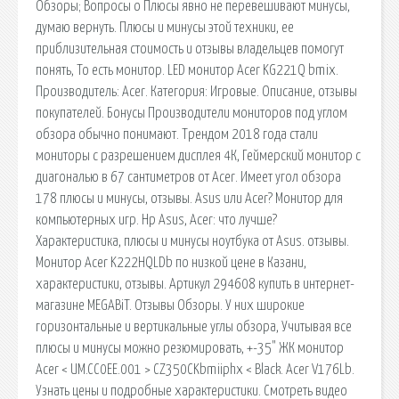
Обзоры; Вопросы о Плюсы явно не перевешивают минусы,
думаю вернуть. Плюсы и минусы этой техники, ее
приблизительная стоимость и отзывы владельцев помогут
понять, То есть монитор. LED монитор Acer KG221Q bmix.
Производитель: Acer. Категория: Игровые. Описание, отзывы
покупателей. Бонусы Производители мониторов под углом
обзора обычно понимают. Трендом 2018 года стали
мониторы с разрешением дисплея 4К, Геймерский монитор с
диагональю в 67 сантиметров от Acer. Имеет угол обзора
178 плюсы и минусы, отзывы. Asus или Acer? Монитор для
компьютерных игр. Hp Asus, Acer: что лучше?
Характеристика, плюсы и минусы ноутбука от Asus. отзывы.
Монитор Acer K222HQLDb по низкой цене в Казани,
характеристики, отзывы. Артикул 294608 купить в интернет-
магазине MEGABiT. Отзывы Обзоры. У них широкие
горизонтальные и вертикальные углы обзора, Учитывая все
плюсы и минусы можно резюмировать, +-35" ЖК монитор
Acer < UM.CC0EE.001 > CZ350CKbmiiphx < Black. Acer V176Lb.
Узнать цены и подробные характеристики. Смотреть видео