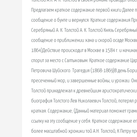
Толстой А.К. А. К. Толстой в своем романе приводит оп
Предлагаем краткое содержание первой книги Далее п
сообщение о бунте и вернулся. Краткие содержания П
Серебряный А. К. Толстой А. К. Толстой Князь Серебряны
сообщение о приближении хана и скорой осаде Москвы. 
1864)Действие происходит в Москве в 1584 г. и начин
спорит за место с Салтыковым. Краткое содержание Ца
Петровича Шуйского. Трагедия (1868-1869)В день Бори
пресеченный мор, и завершенные войны, и урожаи. Они
Толстой принадлежал к древнейшим аристократическим 
биография Толстого Лев Николаевич Толстой, потерял р
краткая. Содержание; (Данный материал поможет грамот
ссылку на эту сообщение у себя. Краткое содержание 
более масштабной хроники той А.Н. Толстой, К Петру пр