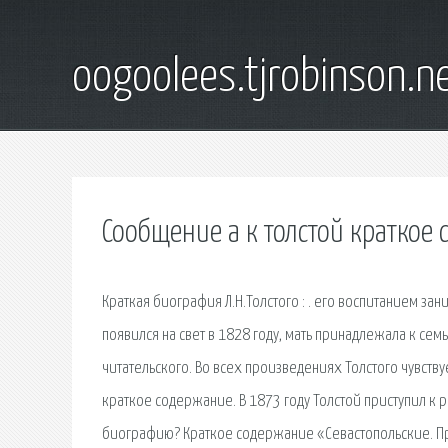
oogoolees.tjrobinson.n
Сообщение а к толстой краткое
Краткая биография Л.Н.Толстого : . его воспитанием зан
появился на свет в 1828 году, мать принадлежала к се
читательского. Во всех произведениях Толстого чувств
краткое содержание. В 1873 году Толстой приступил к р
биографию? Краткое содержание «Севастопольские. П