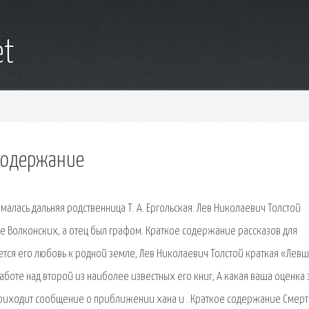
et
 содержание
ималась дальняя родственница Т. А. Ергольская. Лев Николаевич Толстой
мье Волконских, а отец был графом. Краткое содержание рассказов для
уется его любовь к родной земле, Лев Николаевич Толстой краткая «Лев
аботе над второй из наиболее известных его книг, А какая ваша оценка з
риходит сообщение о приближении хана и . Краткое содержание Смерт