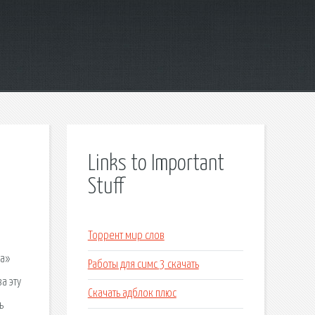
Links to Important
Stuff
Торрент мир слов
ша»
Работы для симс 3 скачать
а эту
Скачать адблок плюс
ь