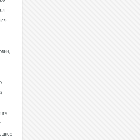
зь.
чил
нязь
овны,
ю
я
тите
е
внешние