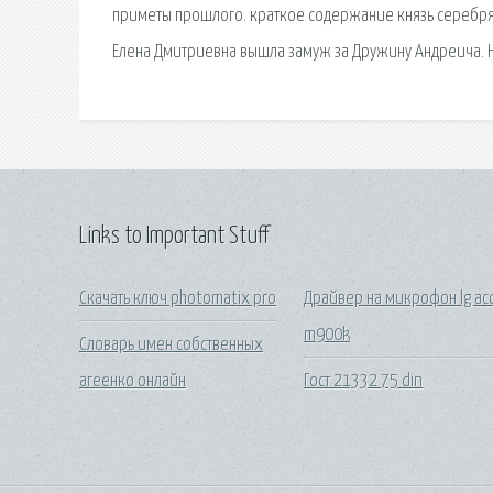
приметы прошлого. краткое содержание князь серебрян
Елена Дмитриевна вышла замуж за Дружину Андреича. Ну
Links to Important Stuff
Скачать ключ photomatix pro
Драйвер на микрофон lg ac
m900k
Словарь имен собственных
агеенко онлайн
Гост 21332 75 din