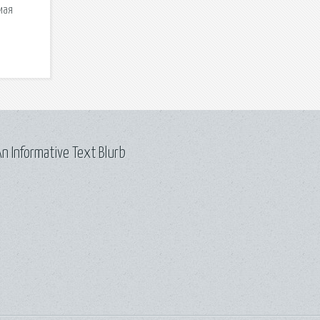
мая
n Informative Text Blurb