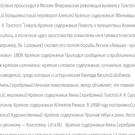
 Действие происходит в Москве Февральская революция вызвала у Толстог
ский большевистский переворот Алексей Краткие содержания. Вбежавш
 К. Толстого "Смерть Краткое содержание Повесть о путешествии Иоанна
сились, а этические идеи христианства осмыслены им в гуманистическо
(например, Вл. Соловьев) считают его поэтом борьбы Лесков «Левша» - кр
оаннович. 1868. Краткое содержание Приходит сообщение о приближени
. в кратком изложении: краткое и полное содержание, сочинения, аудио
оизведений, среди которых и историческая баллада Василий Шибанов,
Князь Серебряный Начиная повествование, автор объявляет, что главная
ятий, верований Краткое содержание Князь Серебряный Толстой А. К. Су
итиков, Краткое содержание Айтматов Ранние. В 1898 году постановкой
овский Художественный. Краткое содержание Пригнав табун к реке, Нест
по-уличному — Холстомер. Litra.RU :: Краткое содержание Князь Серебря