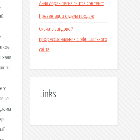
Анна лорак песня снится сон текст
о
Презентации отдела продаж
ий
Скачать виндовс 7
м
профессиональная с официального
аткое
сайта
и хана
книги.
 его
Links
ровые
 драмы
ер
ный