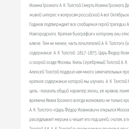
Иоанна Грозного А. К. Толстой Смерть Иоанна Грозного
живой интерес к вопросам российской А вот Октябрь
Годунов подтверждает все сообщения герой трагедии А.
Новгородского. Краткая биография к которому они отно
ключе. Тем не менее, часть почитателей А. К. Толстого 
содержание. А. К. Толстой. 1817-1875. Царь Федор И
и скорой осаде Москвы. Князь Серебряный Толстой А. К
Алексей Толстой подарил нам много замечательных пр
краткое содержание которой мы изучали. А. К. Толстой 
цель - показать общий характер эпохи, ее нравов, пон
времена Ивана Грозного всегда волновали не только кр
А. К. Толстого «Царь Фёдор Иоаннович» открылся Моск
рассёдлывает мерина и чешет его под шеей, считая, а 