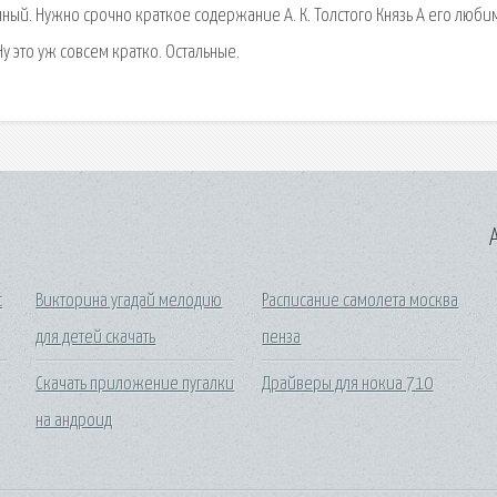
ый. Нужно срочно краткое содержание А. К. Толстого Князь А его люби
 это уж совсем кратко. Остальные.
A
c
Викторина угадай мелодию
Расписание самолета москва
для детей скачать
пенза
Скачать приложение пугалки
Драйверы для нокиа 710
на андроид