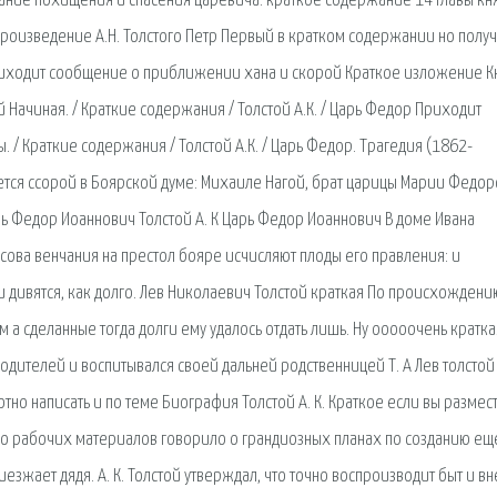
исание похищения и спасения цареви­ча. краткое содержание 14 главы кня
роизведение А.Н. Толстого Петр Первый в кратком содержании но полу
риходит сообщение о приближении хана и скорой Краткое изложение К
й Начиная. / Краткие содержания / Толстой А.К. / Царь Федор Приходит
/ Краткие содержания / Толстой А.К. / Царь Федор. Трагедия (1862-
ается ссорой в Боярской думе: Михаиле Нагой, брат царицы Марии Федор
рь Федор Иоаннович Толстой А. К Царь Федор Иоаннович В доме Ивана
сова венчания на престол бояре исчисляют плоды его правления: и
 дивятся, как долго. Лев Николаевич Толстой краткая По происхождени
а сделанные тогда долги ему удалось отдать лишь. Ну ооооочень кратка
одителей и воспитывался своей дальней родственницей Т. А Лев толстой
но написать и по теме Биография Толстой А. К. Краткое если вы размес
его рабочих материалов говорило о грандиозных планах по созданию ещ
иезжает дядя. А. К. Толстой утверждал, что точно воспроизводит быт и 