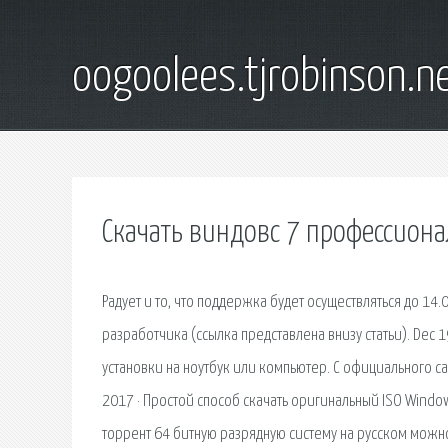
oogoolees.tjrobinson.n
Скачать виндовс 7 профессиона
Радует и то, что поддержка будет осуществляться до 14.
разработчика (ссылка представлена внизу статьи). Dec 1
установки на ноутбук или компьютер. С официального са
2017 · Простой способ скачать оригинальный ISO Windo
торрент 64 битную разрядную систему на русском можн