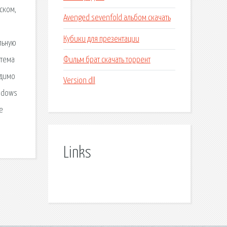
ском,
Avenged sevenfold альбом скачать
Кубики для презентации
льную
Фильм брат скачать торрент
стема
одимо
Version dll
indows
е
Links