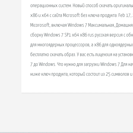
операционных систем. Новый способ скачать оригинальн
x86 и x64 с сайта Microsoft без ключа продукта. Feb 17
Micorosoft, включая Windows 7 Максимальная, Домашняя
сборку Windows 7 SP1 x64 x86 rus русская версия с об
для многоядерных процессоров, а x86 для одноядерных
бесплатно скачать образ. У вас есть лицензия на уста
7 до Windows. Что нужно для загрузки Windows 7 Для н
ниже ключ продукта, который состоит из 25 символов и 