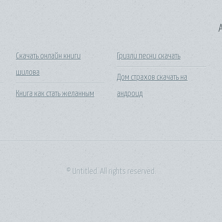
A
Скачать онлайн книги
Гризли песни скачать
шилова
Дом страхов скачать на
Книга как стать желанным
андроид
© Untitled. All rights reserved.