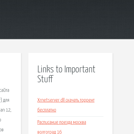
Links to Important
Stuff
сайта
) для
Xrnetserver dll скачать торрент
an 12,
бесплатно
o
Расписание поезда москва
ов
волгоград 16