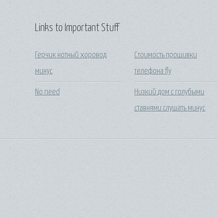
Links to Important Stuff
Герчик нотный хоровод
Стоимость прошивки
минус
телефона fly
No need
Низкий дом с голубыми
ставнями слушать минус