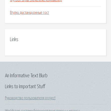
Футбол игры скачать на компьютер
Втулки дистанционные гост
Links
An Informative Text Blurb
Links to Important Stuff
Руководство пользователя project
Worldspan система бронирования плюсы и минусы